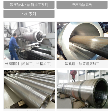
液压缸体・缸筒加工系列
液压油缸系列
气缸系列
外圆车削（粗加工、半精加工）
深孔镗・缸筒镗床加工