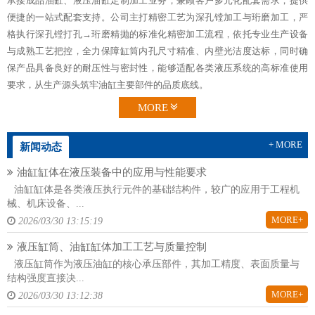
承接成品油缸、液压油缸定制加工业务，兼顾客户多元化配套需求，提供
便捷的一站式配套支持。公司主打精密工艺为深孔镗加工与珩磨加工，严
格执行深孔镗打孔→珩磨精抛的标准化精密加工流程，依托专业生产设备
与成熟工艺把控，全力保障缸筒内孔尺寸精准、内壁光洁度达标，同时确
保产品具备良好的耐压性与密封性，能够适配各类液压系统的高标准使用
要求，从生产源头筑牢油缸主要部件的品质底线。
MORE
+ MORE
新闻动态
油缸缸体在液压装备中的应用与性能要求
油缸缸体是各类液压执行元件的基础结构件，较广的应用于工程机
械、机床设备、...
MORE+
2026/03/30 13:15:19
液压缸筒、油缸缸体加工工艺与质量控制
液压缸筒作为液压油缸的核心承压部件，其加工精度、表面质量与
结构强度直接决...
MORE+
2026/03/30 13:12:38