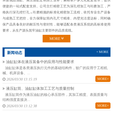
承接成品油缸、液压油缸定制加工业务，兼顾客户多元化配套需求，提供
便捷的一站式配套支持。公司主打精密工艺为深孔镗加工与珩磨加工，严
格执行深孔镗打孔→珩磨精抛的标准化精密加工流程，依托专业生产设备
与成熟工艺把控，全力保障缸筒内孔尺寸精准、内壁光洁度达标，同时确
保产品具备良好的耐压性与密封性，能够适配各类液压系统的高标准使用
要求，从生产源头筑牢油缸主要部件的品质底线。
MORE
+ MORE
新闻动态
油缸缸体在液压装备中的应用与性能要求
油缸缸体是各类液压执行元件的基础结构件，较广的应用于工程机
械、机床设备、...
MORE+
2026/03/30 13:15:19
液压缸筒、油缸缸体加工工艺与质量控制
液压缸筒作为液压油缸的核心承压部件，其加工精度、表面质量与
结构强度直接决...
MORE+
2026/03/30 13:12:38