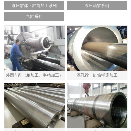
液压缸体・缸筒加工系列
液压油缸系列
气缸系列
外圆车削（粗加工、半精加工）
深孔镗・缸筒镗床加工