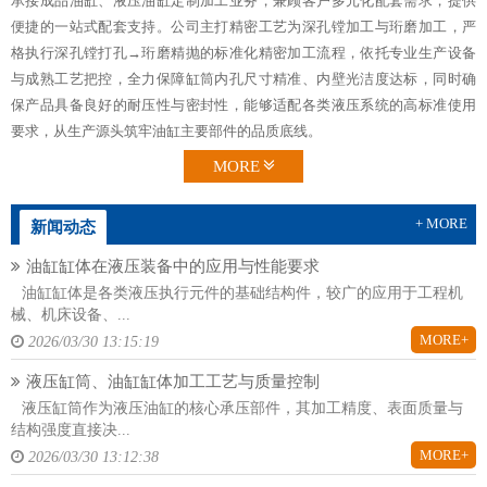
承接成品油缸、液压油缸定制加工业务，兼顾客户多元化配套需求，提供
便捷的一站式配套支持。公司主打精密工艺为深孔镗加工与珩磨加工，严
格执行深孔镗打孔→珩磨精抛的标准化精密加工流程，依托专业生产设备
与成熟工艺把控，全力保障缸筒内孔尺寸精准、内壁光洁度达标，同时确
保产品具备良好的耐压性与密封性，能够适配各类液压系统的高标准使用
要求，从生产源头筑牢油缸主要部件的品质底线。
MORE
+ MORE
新闻动态
油缸缸体在液压装备中的应用与性能要求
油缸缸体是各类液压执行元件的基础结构件，较广的应用于工程机
械、机床设备、...
MORE+
2026/03/30 13:15:19
液压缸筒、油缸缸体加工工艺与质量控制
液压缸筒作为液压油缸的核心承压部件，其加工精度、表面质量与
结构强度直接决...
MORE+
2026/03/30 13:12:38