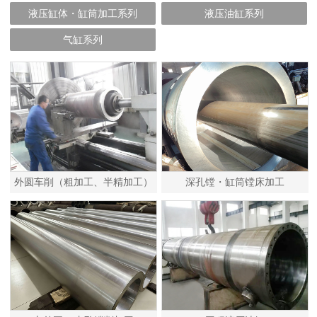
液压缸体・缸筒加工系列
液压油缸系列
气缸系列
外圆车削（粗加工、半精加工）
深孔镗・缸筒镗床加工