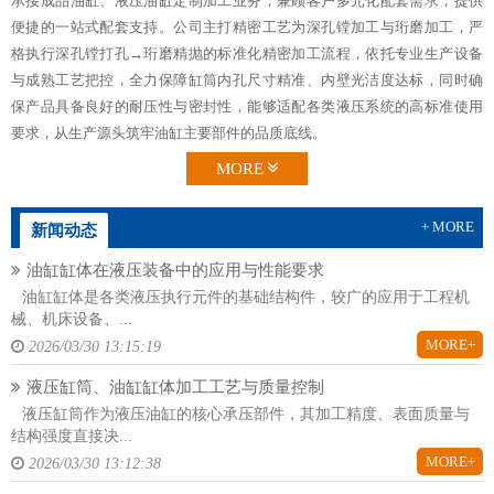
承接成品油缸、液压油缸定制加工业务，兼顾客户多元化配套需求，提供
便捷的一站式配套支持。公司主打精密工艺为深孔镗加工与珩磨加工，严
格执行深孔镗打孔→珩磨精抛的标准化精密加工流程，依托专业生产设备
与成熟工艺把控，全力保障缸筒内孔尺寸精准、内壁光洁度达标，同时确
保产品具备良好的耐压性与密封性，能够适配各类液压系统的高标准使用
要求，从生产源头筑牢油缸主要部件的品质底线。
MORE
+ MORE
新闻动态
油缸缸体在液压装备中的应用与性能要求
油缸缸体是各类液压执行元件的基础结构件，较广的应用于工程机
械、机床设备、...
MORE+
2026/03/30 13:15:19
液压缸筒、油缸缸体加工工艺与质量控制
液压缸筒作为液压油缸的核心承压部件，其加工精度、表面质量与
结构强度直接决...
MORE+
2026/03/30 13:12:38