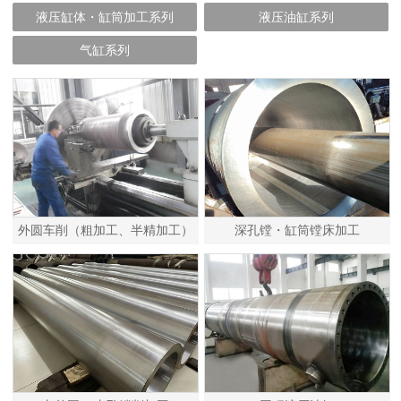
液压缸体・缸筒加工系列
液压油缸系列
气缸系列
外圆车削（粗加工、半精加工）
深孔镗・缸筒镗床加工