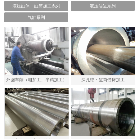
液压缸体・缸筒加工系列
液压油缸系列
气缸系列
外圆车削（粗加工、半精加工）
深孔镗・缸筒镗床加工