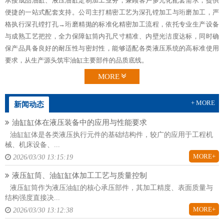
承接成品油缸、液压油缸定制加工业务，兼顾客户多元化配套需求，提供
便捷的一站式配套支持。公司主打精密工艺为深孔镗加工与珩磨加工，严
格执行深孔镗打孔→珩磨精抛的标准化精密加工流程，依托专业生产设备
与成熟工艺把控，全力保障缸筒内孔尺寸精准、内壁光洁度达标，同时确
保产品具备良好的耐压性与密封性，能够适配各类液压系统的高标准使用
要求，从生产源头筑牢油缸主要部件的品质底线。
MORE
+ MORE
新闻动态
油缸缸体在液压装备中的应用与性能要求
油缸缸体是各类液压执行元件的基础结构件，较广的应用于工程机
械、机床设备、...
MORE+
2026/03/30 13:15:19
液压缸筒、油缸缸体加工工艺与质量控制
液压缸筒作为液压油缸的核心承压部件，其加工精度、表面质量与
结构强度直接决...
MORE+
2026/03/30 13:12:38