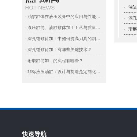
·
油
HOT NEWS
· 油缸缸体在液压装备中的应用与性能要求
·
深
· 液压缸筒、油缸缸体加工工艺与质量控制
·
珩
· 深孔镗缸筒加工中如何提高刀具的刚性呢？
· 深孔镗缸筒加工有哪些关键技术？
· 珩磨缸筒加工的流程有哪些？
· 非标液压油缸：设计与制造是定制化的核心门槛
快速导航