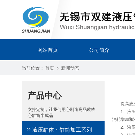
网站首页
公司简介
当前位置：
首页
>
新闻动态
产品中心
提高液压
支持定制，让我们用心制造高品质核
1、液压系
心缸筒半成品
消耗增加和
2、液压流
液压缸体・缸筒加工系列
3、油液粘