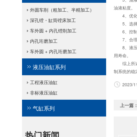
油液粘度。
外圆车削（粗加工、半精加工）
4、优化设
深孔镗・缸筒镗床加工
5、选择合
车外圆 + 内孔镗削加工
6、控制系
7、合理的
内孔珩磨加工
8、液压缸
车外圆 + 内孔珩磨加工
用寿命。
综上所述，
液压油缸系列
制系统的稳
工程液压油缸
2023/1
非标液压油缸
上一篇
气缸系列
热门新闻